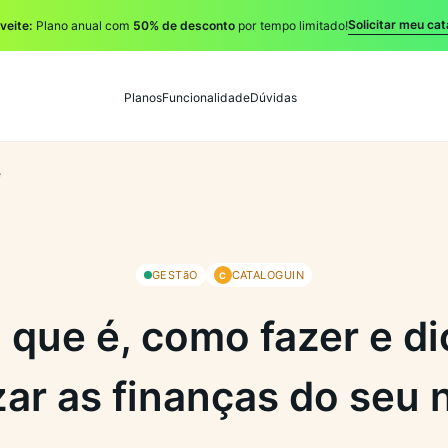
Solicitar meu cat
veite:
Plano anual com
50% de desconto
por tempo limitado!
Planos
Funcionalidade
Dúvidas
e
GESTãO
CATALOGUIN
C
o que é, como fazer e di
zar as finanças do seu 