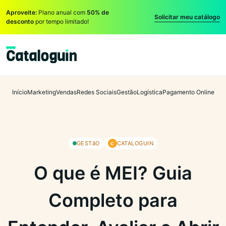
Aproveite:
Plano anual com
50% de
Solicitar meu catálogo
desconto
por tempo limitado!
Início
Marketing
Vendas
Redes Sociais
Gestão
Logística
Pagamento Online
GESTãO
CATALOGUIN
C
O que é MEI? Guia
Completo para