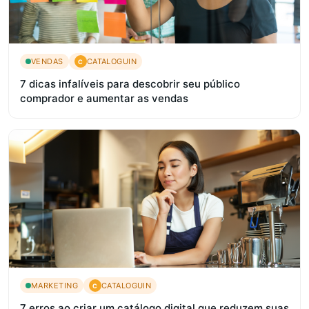
VENDAS
CATALOGUIN
C
7 dicas infalíveis para descobrir seu público
comprador e aumentar as vendas
MARKETING
CATALOGUIN
C
7 erros ao criar um catálogo digital que reduzem suas