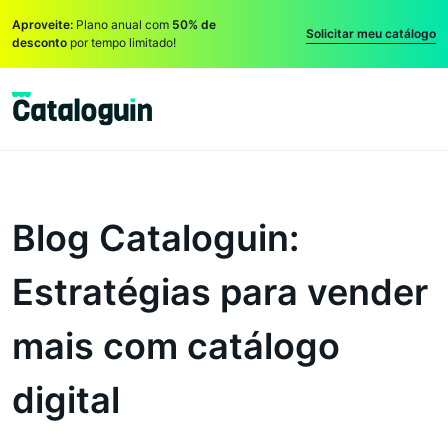
Aproveite:
Plano anual com
50% de
Solicitar meu catálogo
desconto
por tempo limitado!
Blog Cataloguin:
Estratégias para vender
mais com catálogo
digital